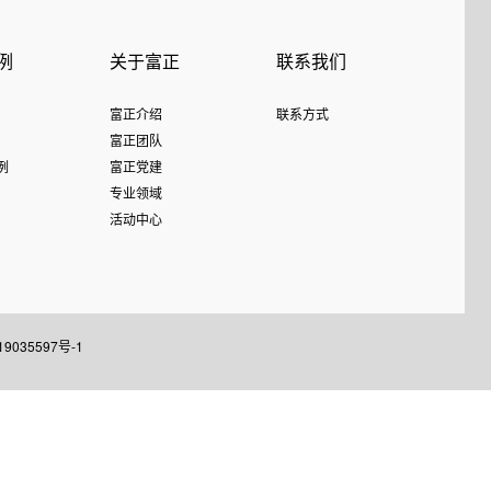
例
关于富正
联系我们
富正介绍
联系方式
富正团队
例
富正党建
专业领域
活动中心
9035597号-1